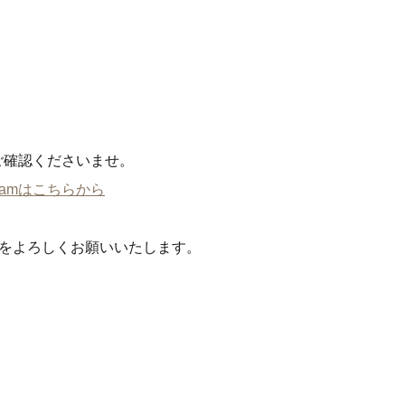
ご予約の院を選択してください
ご予約の院を選択してください
ご予約の院を選択してください
【提携院】
【提携院】
【提携院】
【提携院】
【提携院】
【提携院】
メンズクリニック
ただおかメディカル
大阪梅田院
メンズクリニック
メンズクリニック
ただおかメディカル
ただおかメディカル
大阪梅田院
大阪梅田院
心斎橋
クリニック
mをご確認くださいませ。
心斎橋
心斎橋
クリニック
クリニック
agramはこちらから
をよろしくお願いいたします。