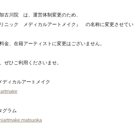
加古川院 は、運営体制変更のため、
リニック メディカルアートメイク』 の名称に変更させてい
料金、在籍アーティストに変更はございません。
ご予約の院を選択してください
ご予約の院を選択してください
ご予約の院を選択してください
、ぜひご利用くださいませ。
【提携院】
【提携院】
【提携院】
【提携院】
【提携院】
【提携院】
メンズクリニック
ただおかメディカル
大阪梅田院
メンズクリニック
メンズクリニック
ただおかメディカル
ただおかメディカル
メディカルアートメイク
大阪梅田院
大阪梅田院
心斎橋
クリニック
心斎橋
心斎橋
クリニック
クリニック
lartmake
タグラム
shiartmake.matsuoka