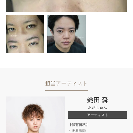
担当アーティスト
ご予約の院を選択してください
織田 舜
おだ しゅん
【提携院】
【提携院】
大阪梅田院
メンズクリニック
ただおかメディカル
アーティスト
心斎橋
クリニック
【保有資格】
・正看護師